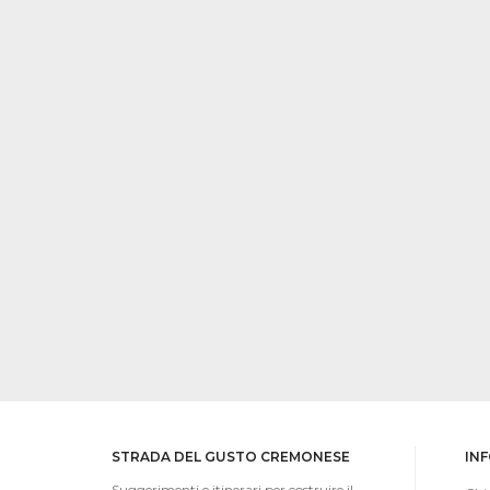
STRADA DEL GUSTO CREMONESE
IN
Suggerimenti e itinerari per costruire il