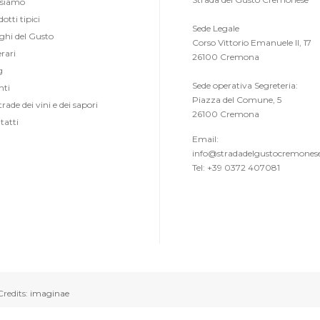
 siamo
otti tipici
Sede Legale
ghi del Gusto
Corso Vittorio Emanuele II, 17
erari
26100 Cremona
g
Sede operativa Segreteria:
nti
Piazza del Comune, 5
trade dei vini e dei sapori
26100 Cremona
tatti
Email:
info@stradadelgustocremonese
Tel: +39 0372 407081
redits:
imaginae