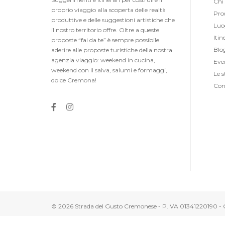
Chi
proprio viaggio alla scoperta delle realtà
Prod
produttive e delle suggestioni artistiche che
Luo
il nostro territorio offre. Oltre a queste
Itin
proposte “fai da te” è sempre possibile
Blo
aderire alle proposte turistiche della nostra
agenzia viaggio: weekend in cucina,
Eve
weekend con il salva, salumi e formaggi,
Le s
dolce Cremona!
Con
© 2026 Strada del Gusto Cremonese - P.IVA 01341220190 - C